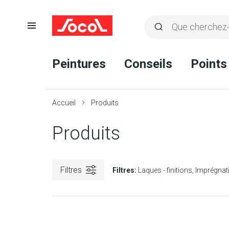
Ouvrir
Rechercher
la
Lancer
Socol
navigation
la
Peintures
Conseils
Points
recherche
Accueil
Produits
Produits
Filtres
Filtres:
Laques - finitions
Imprégnat