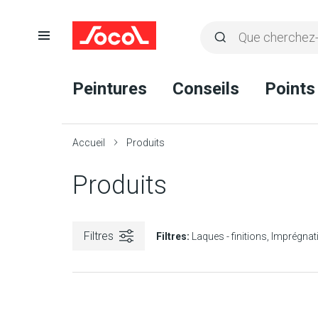
Ouvrir
Rechercher
la
Lancer
Socol
navigation
la
Peintures
Conseils
Points
recherche
Accueil
Produits
Produits
Filtres
Filtres:
Laques - finitions
Imprégnat