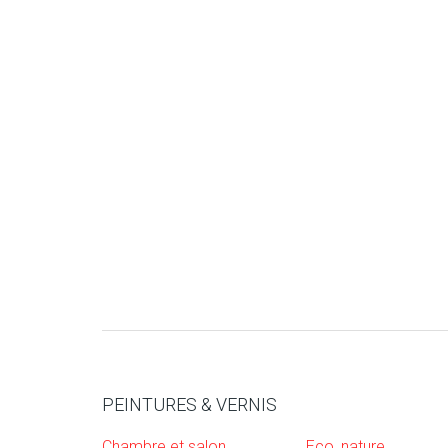
PEINTURES & VERNIS
Chambre et salon
Eco, nature