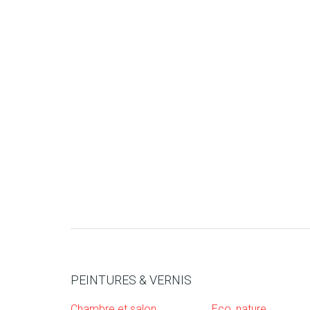
PEINTURES & VERNIS
Chambre et salon
Eco, nature