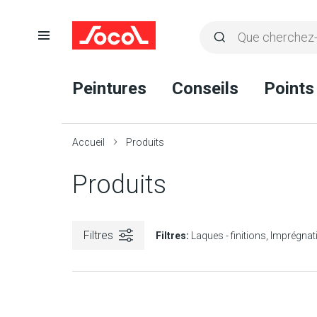
Ouvrir
Rechercher
la
Lancer
Socol
navigation
la
Peintures
Conseils
Points
recherche
Accueil
Produits
Produits
Filtres
Filtres:
Laques - finitions
Imprégnat