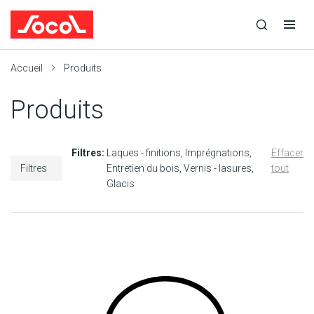
la
Ouvrir
Ouvrir
r
recherche
la
la
recherche
navigation
Socol
Accueil
Produits
Produits
Filtres:
Laques - finitions
Imprégnations
Effacer
Filtres
Entretien du bois
Vernis - lasures
tout
Glacis