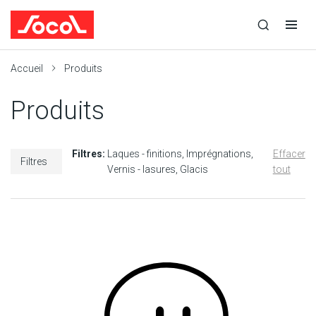
la
Ouvrir
Ouvrir
r
recherche
la
la
recherche
navigation
Socol
Accueil
Produits
Produits
Filtres:
Laques - finitions
Imprégnations
Effacer
Filtres
Vernis - lasures
Glacis
tout