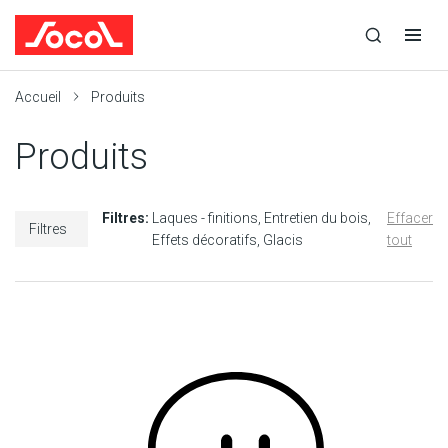
la
Ouvrir
Ouvrir
r
recherche
la
la
recherche
navigation
Socol
Accueil
Produits
Produits
Filtres:
Laques - finitions
Entretien du bois
Effacer
Filtres
Effets décoratifs
Glacis
tout