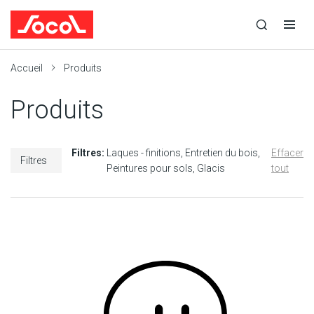
la
Ouvrir
Ouvrir
r
recherche
la
la
recherche
navigation
Socol
Accueil
Produits
Produits
Filtres:
Laques - finitions
Entretien du bois
Effacer
Filtres
Peintures pour sols
Glacis
tout