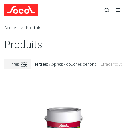
la
Ouvrir
Ouvrir
r
recherche
la
la
recherche
navigation
Socol
Accueil
Produits
Produits
Filtres
Filtres:
Apprêts - couches de fond
Effacer tout