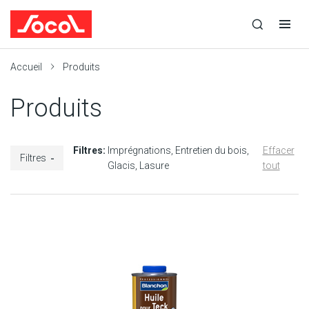
la
Ouvrir
Ouvrir
r
recherche
la
la
recherche
navigation
Socol
Accueil
Produits
Produits
Filtres:
Imprégnations
Entretien du bois
Effacer
Filtres
Glacis
Lasure
tout