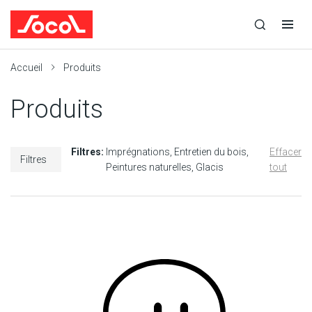
la
Ouvrir
Ouvrir
r
recherche
la
la
recherche
navigation
Socol
Accueil
Produits
Produits
Filtres:
Imprégnations
Entretien du bois
Effacer
Filtres
Peintures naturelles
Glacis
tout