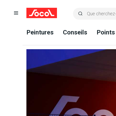
Ouvrir
Rechercher
la
Lancer
Socol
navigation
la
Peintures
Conseils
Points
recherche