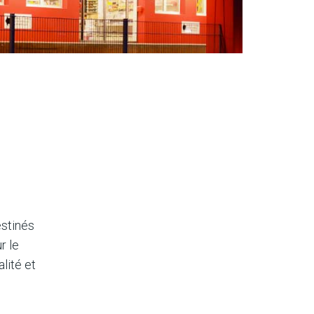
estinés
r le
lité et