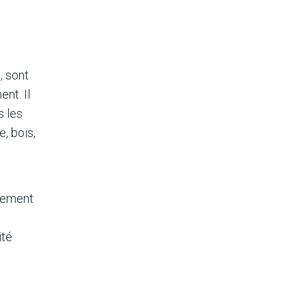
, sont
nt. Il
s les
e, bois,
nement
ité