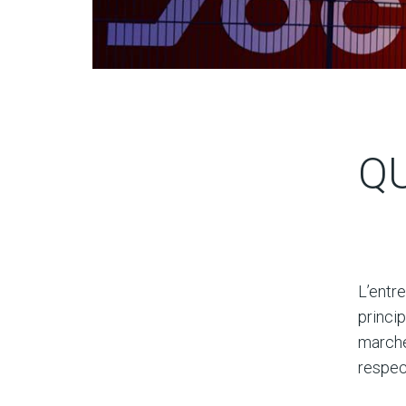
Q
L’entr
princi
marché
respec