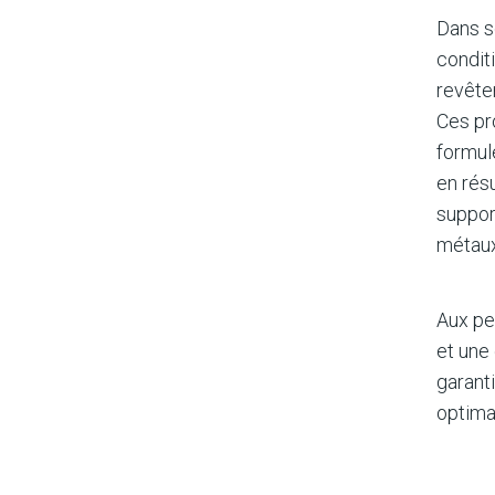
Dans s
condit
revête
Ces pr
formul
en rés
support
métaux,
Aux pe
et une
garanti
optima