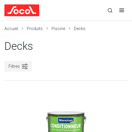
la
Ouvrir
Ouvrir
r
recherche
la
la
recherche
navigation
Socol
Accueil
Produits
Piscine
Decks
Decks
Filtres