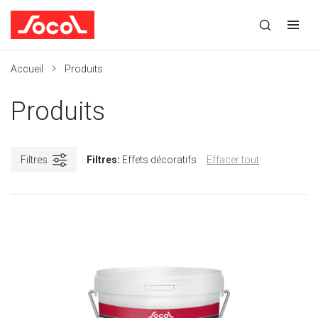
la
Ouvrir
Ouvrir
r
recherche
la
la
recherche
navigation
Socol
Accueil
Produits
Produits
Filtres
Filtres:
Effets décoratifs
Effacer tout