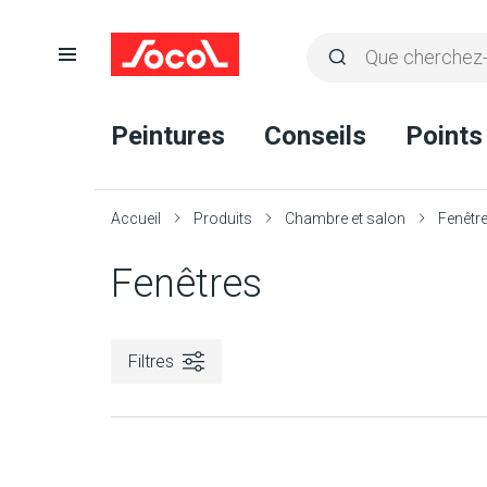
Ouvrir
Rechercher
la
Lancer
Socol
navigation
la
Peintures
Conseils
Points
recherche
Accueil
Produits
Chambre et salon
Fenêtr
Fenêtres
Filtres