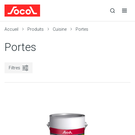
la
Ouvrir
Ouvrir
r
recherche
la
la
recherche
navigation
Socol
Accueil
Produits
Cuisine
Portes
Portes
Filtres