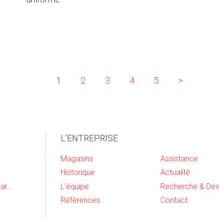
1
2
3
4
5
>
L’ENTREPRISE
Magasins
Assistance
Historique
Actualité
Cave, buanderie et garage
L’équipe
Références
Contact