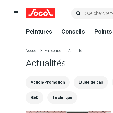
Ouvrir
Rechercher
la
Lancer
Socol
navigation
la
Peintures
Conseils
Points
recherche
Accueil
Entreprise
Actualité
Actualités
Action/Promotion
Étude de cas
R&D
Technique