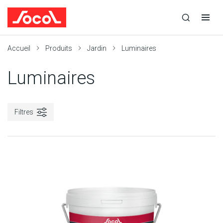
la
Ouvrir
Ouvrir
r
recherche
la
la
recherche
navigation
Socol
Accueil
Produits
Jardin
Luminaires
Luminaires
Filtres