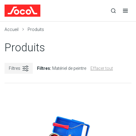
la
Ouvrir
Ouvrir
r
recherche
la
la
recherche
navigation
Socol
Accueil
Produits
Produits
Filtres
Filtres:
Matériel de peintre
Effacer tout