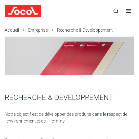
la
Ouvrir
Ouvrir
recherche
la
la
recherche
navigation
Socol
Accueil
Entreprise
Recherche & Developpement
RECHERCHE & DEVELOPPEMENT
Notre objectif est de développer des produits dans le respect de
l’environnement et de l’Homme.