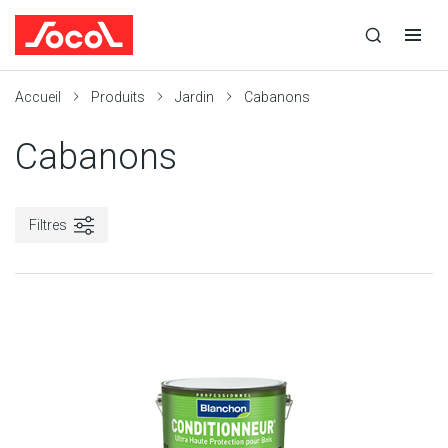
la
Ouvrir
Ouvrir
r
recherche
la
la
recherche
navigation
Socol
Accueil
Produits
Jardin
Cabanons
Cabanons
Filtres