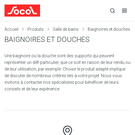
la
Ouvrir
Ouvrir
recherche
la
la
recherche
navigation
Socol
Accueil
Produits
Salle de bains
Baignoires et douches
BAIGNOIRES ET DOUCHES
Une baignoire ou la douche sont des supports qui peuvent
représenter un défi particulier, que ce soit en raison de leur rendu ou
de leur utilisation, par exemple. Choisir le produit adapté implique
de discuter de nombreux critères liés à votre projet. Nous vous
invitons à contacter nos spécialistes pour bénéficier de leurs
conseils et de leur expérience.