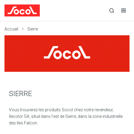
la
Ouvrir
Ouvrir
recherche
la
la
recherche
navigation
Socol
Accueil
Sierre
SIERRE
Vous trouverez les produits Socol chez notre revendeur,
Ilecolor SA, situé dans l’est de Sierre, dans la zone industrielle
des Iles Falcon.