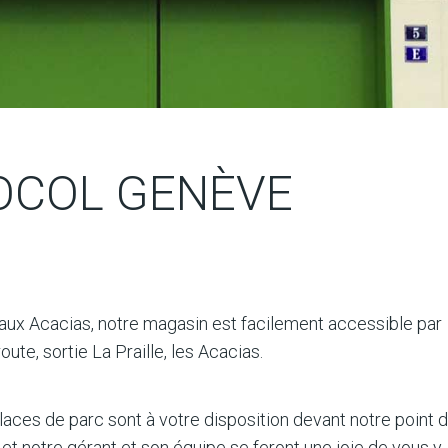
OCOL GENÈVE
 aux Acacias, notre magasin est facilement accessible par
route, sortie La Praille, les Acacias.
laces de parc sont à votre disposition devant notre point 
et notre gérant et son équipe se feront une joie de vous y