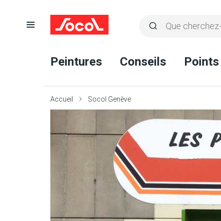
Ouvrir
Rechercher
la
Lancer
Socol
navigation
la
Peintures
Conseils
Points
recherche
Accueil
Socol Genève