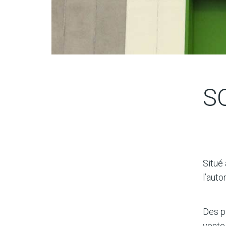
S
Situé
l’auto
Des p
vente 