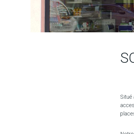
S
Situé
access
places
Notre 