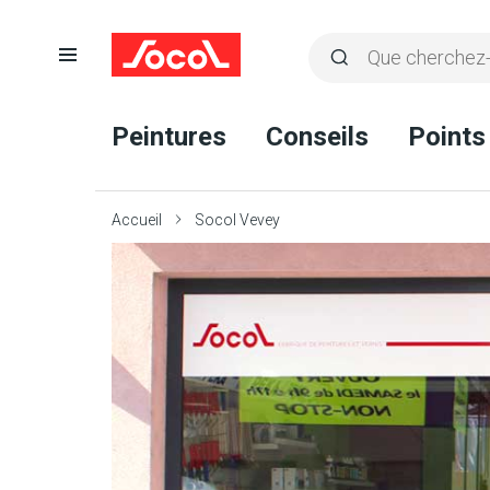
Ouvrir
Rechercher
la
Lancer
Socol
navigation
la
Peintures
Conseils
Points
recherche
Accueil
Socol Vevey