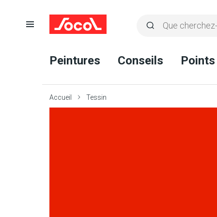
Ouvrir
Rechercher
la
Lancer
Socol
navigation
la
Peintures
Conseils
Points
recherche
Accueil
Tessin