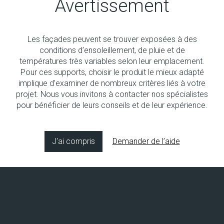
Avertissement
Les façades peuvent se trouver exposées à des
conditions d’ensoleillement, de pluie et de
températures très variables selon leur emplacement.
Pour ces supports, choisir le produit le mieux adapté
Socolmat sat N° 104
implique d’examiner de nombreux critères liés à votre
Dispersion satinée pour intérieur et extérieur
projet. Nous vous invitons à contacter nos spécialistes
pour bénéficier de leurs conseils et de leur expérience.
J'ai compris
Demander de l’aide
Copyright © 2026 Socol SA
Concept & design by
8bitstudio