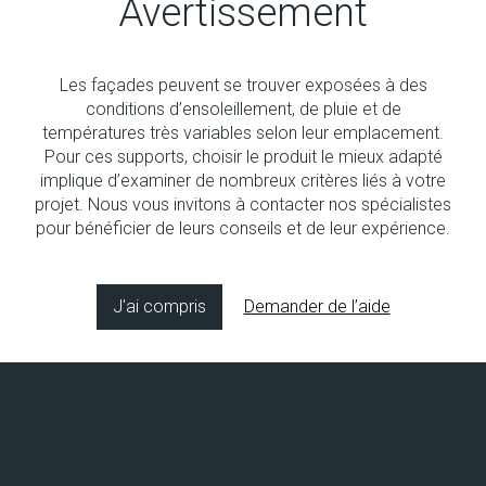
Avertissement
Les façades peuvent se trouver exposées à des
Aucun produit
conditions d’ensoleillement, de pluie et de
températures très variables selon leur emplacement.
Pour ces supports, choisir le produit le mieux adapté
implique d’examiner de nombreux critères liés à votre
projet. Nous vous invitons à contacter nos spécialistes
pour bénéficier de leurs conseils et de leur expérience.
Copyright © 2026 Socol SA
Concept & design by
8bitstudio
J'ai compris
Demander de l’aide