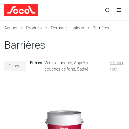
la
Ouvrir
Ouvrir
r
recherche
la
la
recherche
navigation
Socol
Accueil
Produits
Terrasse et balcon
Barrières
Barrières
Filtres:
Vernis - lasures
Apprêts -
Effacer
Filtres
couches de fond
Satiné
tout