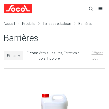
la
Ouvrir
Ouvrir
r
recherche
la
la
recherche
navigation
Socol
Accueil
Produits
Terrasse et balcon
Barrières
Barrières
Filtres:
Vernis - lasures
Entretien du
Effacer
Filtres
bois
Incolore
tout