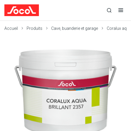
la
Ouvrir
Ouvrir
recherche
la
la
recherche
navigation
Socol
Accueil
Produits
Cave, buanderie et garage
Coralux aqua 