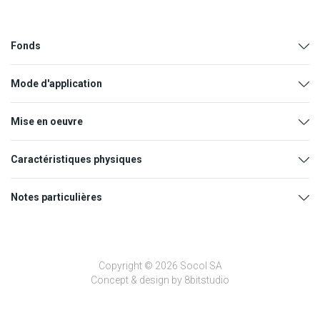
Fonds
Mode d'application
Mise en oeuvre
Caractéristiques physiques
Notes particulières
Base du liant
Acrylique pur
Buses
Dilution
Pression
Diluant
Eau
Pistolet
1,6 à 1,9
15 %
3 à 4 bars
Copyright © 2026 Socol SA
pneumatique
mm
Dilution
Voir « Mode d’application »
Concept & design by
8bitstudio
Airmix, basse
0,3 à 0,4
5 %
40 à 70
Extrait sec
54 %