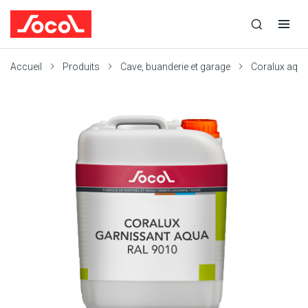
la
Ouvrir
Ouvrir
recherche
la
la
recherche
navigation
Socol
Accueil
Produits
Cave, buanderie et garage
Coralux aqua