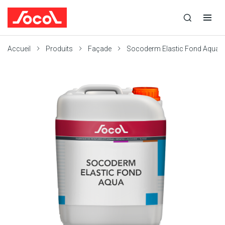
la
Ouvrir
Ouvrir
recherche
la
la
recherche
navigation
Socol
Accueil
Produits
Façade
Socoderm Elastic Fond Aqua