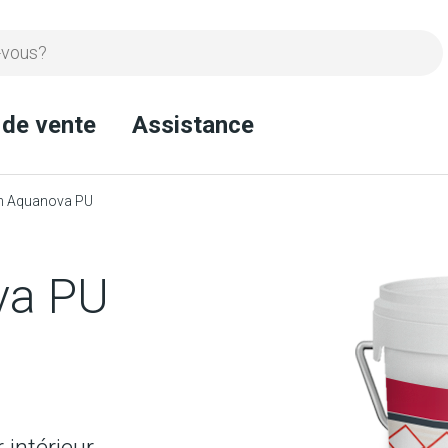
 de vente
Assistance
n Aquanova PU
va PU
 intérieur