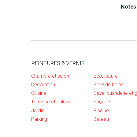
Base
Notes 
Dilu
Pist
Dilu
pne
Extr
Airm
PEINTURES & VERNIS
pres
Poi
Chambre et salon
Eco, nature
spéc
Décoration
Salle de bains
Cuisine
pH
Terrasse et balcon
Façade
Jardin
Piscine
Visc
Parking
Bateau
Bril