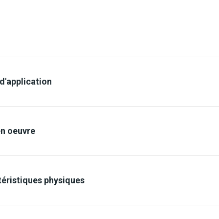
'application
en oeuvre
éristiques physiques