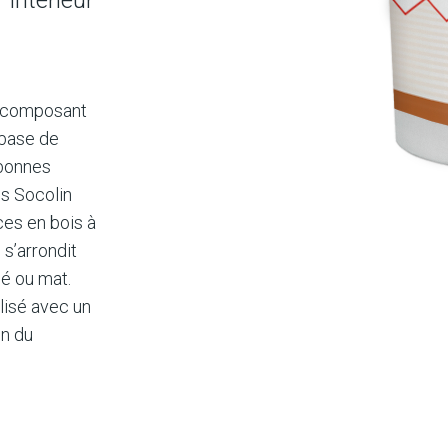
o-composant
 base de
 bonnes
is Socolin
es en bois à
 s’arrondit
né ou mat.
ilisé avec un
on du