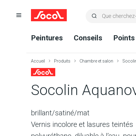
Ouvrir
Rechercher
la
Lancer
Socol
navigation
la
Peintures
Conseils
Points
recherche
Accueil
Produits
Chambre et salon
Socoli
Socolin Aquano
brillant/satiné/mat
Vernis incolore et lasures teintés
polyuréthane, diluable à l’eau, pour