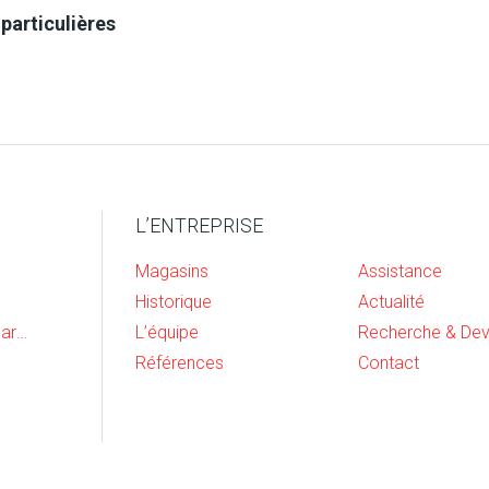
 du liant
Polyuréthane
particulières
Buses
Dilution
Pressi
ant
Eau
olet
1,6 à 1,8
—
3 à 4 b
tion
Prêt à l’emploi
umatique
ait sec
33 %
ix,basse
0,2 à 0,3 mm
—
70 bars
L’ENTREPRISE
sion
3
ds
1,050 g/cm
Magasins
Assistance
ifique
Historique
Actualité
Cave, buanderie et garage
L’équipe
7,5
Références
Contact
osité
0,6 dPas à 20°C
lance (60°)
Brillant: 80%