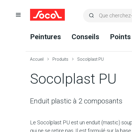
Ouvrir
Rechercher
la
Lancer
Socol
navigation
la
Peintures
Conseils
Points
recherche
Accueil
Produits
Socolplast PU
Socolplast PU
Enduit plastic à 2 composants
Le Socolplast PU est un enduit (mastic) soupl
qui ne se retire pas. Il est formulé sur la bas