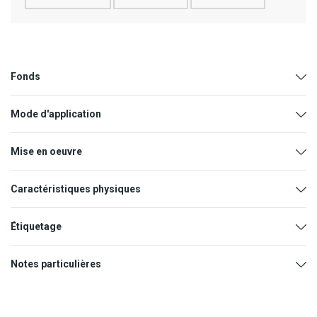
Fonds
Mode d'application
Mise en oeuvre
Caractéristiques physiques
Étiquetage
Base du liant
Epoxy
Buses
Dilution
Pression
Notes particulières
Diluant
Eau
Pistolet
1,4 à 1,8
25%
2,5 à 3
Dilution
Voir «Mode d’application»
pneumatique
mm
bars