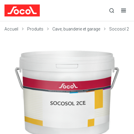
la
Ouvrir
Ouvrir
recherche
la
la
recherche
navigation
Socol
Accueil
Produits
Cave, buanderie et garage
Socosol 2 C