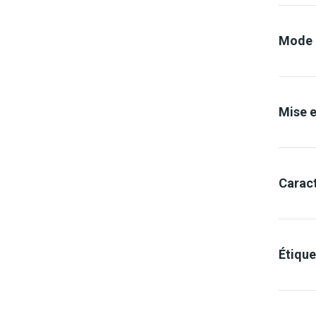
Mode d
Mise 
Caract
Base
Étiqu
Pist
pne
Dilu
Airl