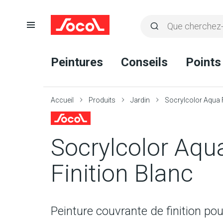
Ouvrir
Rechercher
la
Lancer
Socol
navigation
la
Peintures
Conseils
Points
recherche
Accueil
Produits
Jardin
Socrylcolor Aqua F
Socrylcolor Aqu
Finition Blanc
Peinture couvrante de finition p