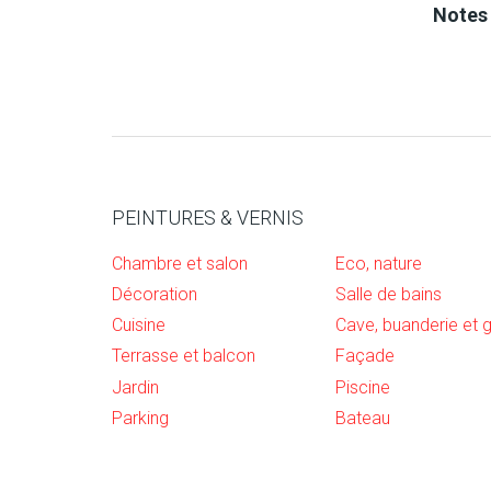
Dilu
Notes 
Extr
Poi
spéc
PEINTURES & VERNIS
Chambre et salon
Eco, nature
pH
Décoration
Salle de bains
Cuisine
Visc
Terrasse et balcon
Façade
Jardin
Piscine
Bril
Parking
Bateau
Tein