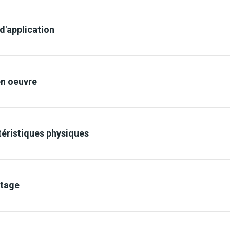
'application
en oeuvre
éristiques physiques
Buses
Dilution
Pressio
 du liant
Acrylique pur
etage
olet
1,6 à 1,8 mm
10 à 15 %
2,5 à 3,5
umatique
ant
Eau
ess
0,35 à 0,45 mm
~10 %
80 à 150