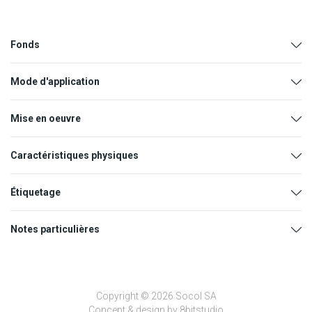
Fonds
Mode d'application
Mise en oeuvre
Caractéristiques physiques
Étiquetage
Notes particulières
Copyright © 2026 Socol SA
SGH05
SGH07
Concept & design by
8bitstudio