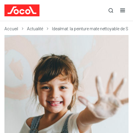
la
Ouvrir
Ouvrir
recherche
la
la
recherche
navigation
Socol
Accueil
Actualité
Idealmat: la peinture mate nettoyable de So