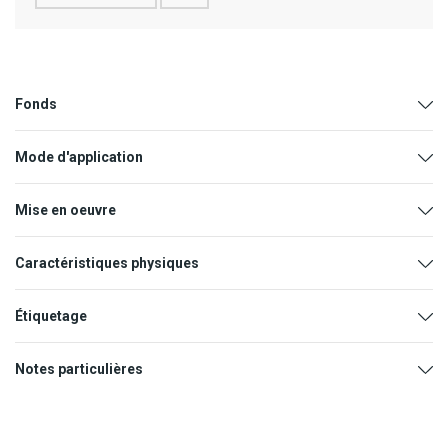
Fonds
Mode d'application
Mise en oeuvre
Caractéristiques physiques
Étiquetage
Base du liant
Ester époxyde
Notes particulières
Diluant
Diluant synthétique n° 735
Dilution
Voir « Mode d’application »
Buses
Dilution
Pression