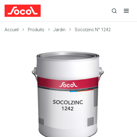
la
Ouvrir
Ouvrir
recherche
la
la
recherche
navigation
Socol
Accueil
Produits
Jardin
Socolzinc N° 1242