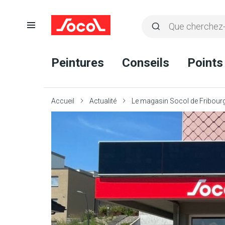
Ouvrir
Rechercher
la
Lancer
Socol
navigation
la
Peintures
Conseils
Points
recherche
Accueil
Actualité
Le magasin Socol de Fribourg: 