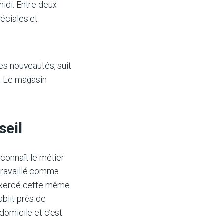
midi. Entre deux
éciales et
 les nouveautés, suit
. Le magasin
seil
connaît le métier
d travaillé comme
e exercé cette même
ablit près de
domicile et c’est