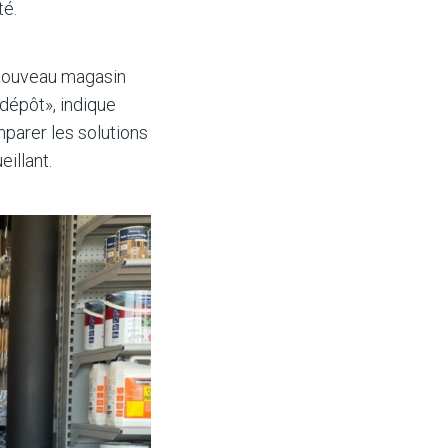
té.
e nouveau magasin
 dépôt», indique
parer les solutions
illant.