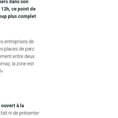
liers dans son
 12h, ce point de
coup plus complet
des entreprises de
es places de parc
dement entre deux
ornaz, la zone est
!»
 ouvert à la
ttait ni de présenter