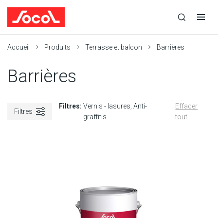
la
Ouvrir
Ouvrir
r
recherche
la
la
recherche
navigation
Socol
Accueil
Produits
Terrasse et balcon
Barrières
Barrières
Filtres:
Vernis - lasures
Anti-
Effacer
Filtres
graffitis
tout