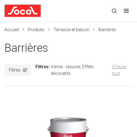
la
Ouvrir
Ouvrir
r
recherche
la
la
recherche
navigation
Socol
Accueil
Produits
Terrasse et balcon
Barrières
Barrières
Filtres:
Vernis - lasures
Effets
Effacer
Filtres
décoratifs
tout