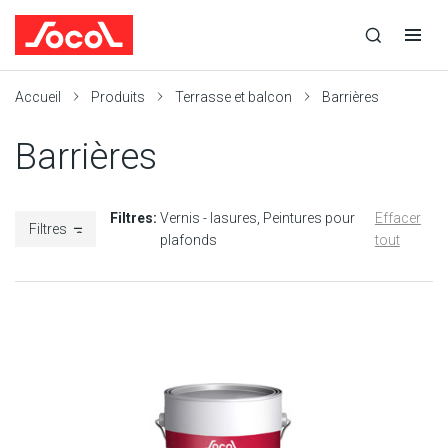
la
Ouvrir
Ouvrir
r
recherche
la
la
recherche
navigation
Socol
Accueil
Produits
Terrasse et balcon
Barrières
Barrières
Filtres:
Vernis - lasures
Peintures pour
Effacer
Filtres
plafonds
tout