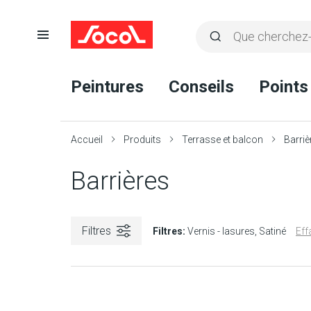
Ouvrir
Rechercher
la
Lancer
Socol
navigation
la
Peintures
Conseils
Points
recherche
Accueil
Produits
Terrasse et balcon
Barriè
Barrières
Filtres
Filtres:
Vernis - lasures
Satiné
Eff