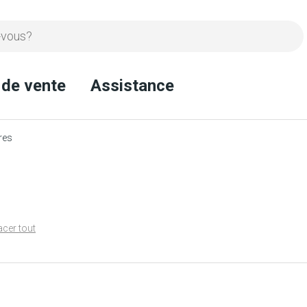
 de vente
Assistance
res
acer tout