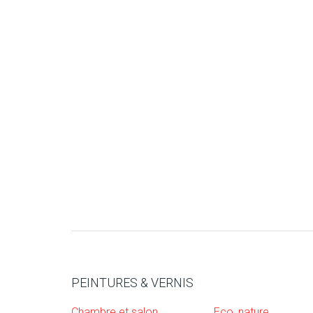
PEINTURES & VERNIS
Chambre et salon
Eco, nature