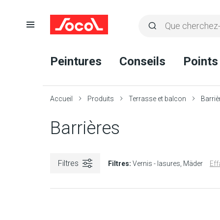
Ouvrir
Rechercher
la
Lancer
Socol
navigation
la
Peintures
Conseils
Points
recherche
Accueil
Produits
Terrasse et balcon
Barriè
Barrières
Filtres
Filtres:
Vernis - lasures
Mäder
Eff