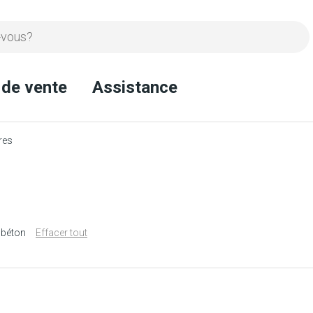
 de vente
Assistance
res
 béton
Effacer tout