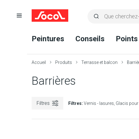
Ouvrir
Rechercher
la
Lancer
Socol
navigation
la
Peintures
Conseils
Points
recherche
Accueil
Produits
Terrasse et balcon
Barriè
Barrières
Filtres
Filtres:
Vernis - lasures
Glacis pour