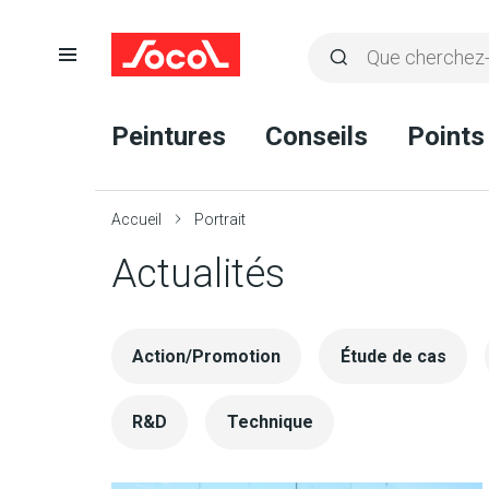
Ouvrir
Rechercher
la
Lancer
Socol
navigation
la
Peintures
Conseils
Points
recherche
Accueil
Portrait
Actualités
Action/Promotion
Étude de cas
R&D
Technique