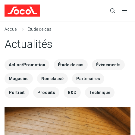
la
Ouvrir
Ouvrir
recherche
la
la
recherche
navigation
Socol
Accueil
Étude de cas
Actualités
Action/Promotion
Étude de cas
Évènements
Magasins
Non classé
Partenaires
Portrait
Produits
R&D
Technique