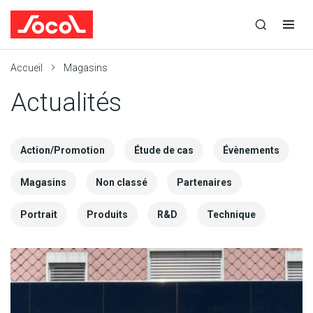
la
Ouvrir
Ouvrir
recherche
la
la
recherche
navigation
Socol
Accueil
Magasins
Actualités
Action/Promotion
Étude de cas
Évènements
Magasins
Non classé
Partenaires
Portrait
Produits
R&D
Technique