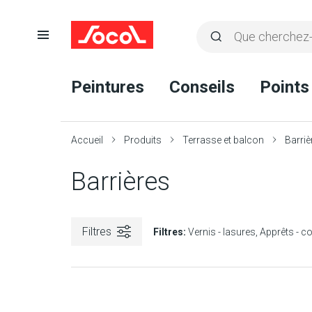
Ouvrir
Rechercher
la
Lancer
Socol
navigation
la
Peintures
Conseils
Points
recherche
Accueil
Produits
Terrasse et balcon
Barriè
Barrières
Filtres
Filtres:
Vernis - lasures
Apprêts - c