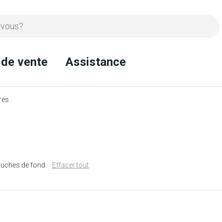
 de vente
Assistance
res
ouches de fond
Effacer tout